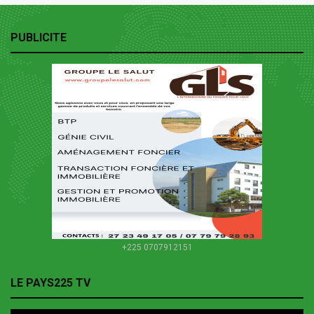
PUBLICITE
+225 0707912151
LE PAYS225 TV