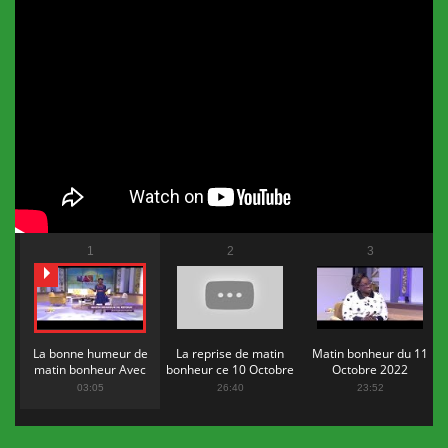
1
2
3
La bonne humeur de
La reprise de matin
Matin bonheur du 11
matin bonheur Avec
bonheur ce 10 Octobre
Octobre 2022
Flopy Mendosa
2022
03:05
26:40
23:52