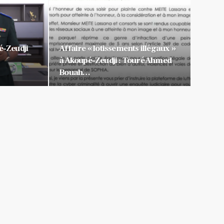
é-Zeudji
Affaire « lotissements illégaux »
à Akoupé-Zeudji : Touré Ahmed
Bouah…