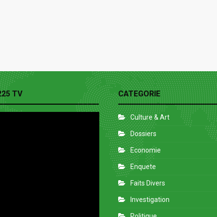
225 TV
CATEGORIE
Culture & Art
Dossiers
Economie
Enquete
Faits Divers
Investigation
Politique