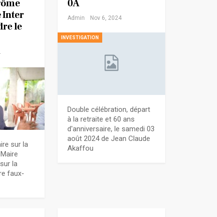
érôme
0A
 Inter
Admin
Nov 6, 2024
re le
INVESTIGATION
4
Double célébration, départ
à la retraite et 60 ans
d'anniversaire, le samedi 03
août 2024 de Jean Claude
re sur la
Akaffou
 Maire
sur la
ère faux-