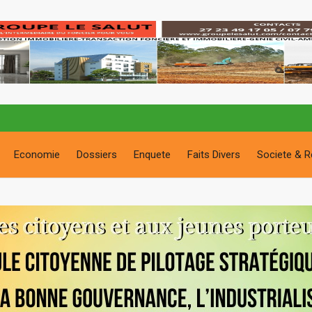
Economie
Dossiers
Enquete
Faits Divers
Societe & R