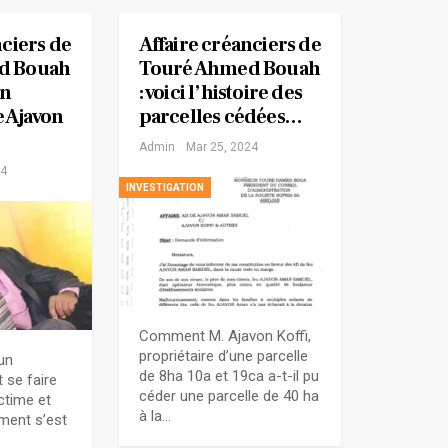
nciers de
Affaire créanciers de
d Bouah
Touré Ahmed Bouah
on
: voici l’histoire des
 Ajavon
parcelles cédées…
Admin
Mar 25, 2024
24
INVESTIGATION
Comment M. Ajavon Koffi,
propriétaire d’une parcelle
’un
de 8ha 10a et 19ca a-t-il pu
 se faire
céder une parcelle de 40 ha
ctime et
à la…
ment s’est