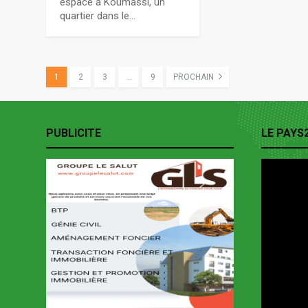
espace à Koumassi, un
quartier dans le…
1
2
3
…
9
PROCHAIN
PUBLICITE
LE PAYS