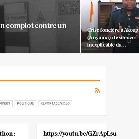
-Un complot contre un
Crise foncière à Akoup
(Anyama) : le silence
inexplicable du…
DIVERS
POLITIQUE
REPORTAGE VIDEO
thon :
https://youtu.be/GZrApLsu-