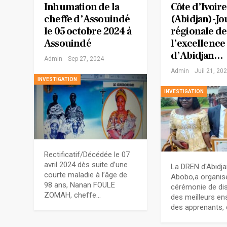
Inhumation de la
Côte d’Ivoir
cheffe d’Assouindé
(Abidjan)-J
le 05 octobre 2024 à
régionale de
Assouindé
l’excellence
d’Abidjan…
Admin
Sep 27, 2024
Admin
Juil 21, 20
INVESTIGATION
INVESTIGATION
Rectificatif/Décédée le 07
avril 2024 dès suite d’une
La DREN d'Abidja
courte maladie à l’âge de
Abobo,a organis
98 ans, Nanan FOULE
cérémonie de dis
ZOMAH, cheffe…
des meilleurs en
des apprenants,