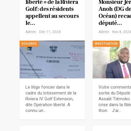
liberté » de la Riviera
Monsieur J
Golf : des résidents
Anoh (DG de
appellent au secours
Océan) recad
le…
député…
Admin
Déc 11, 2024
Admin
Nov 8, 202
DOSSIERS
INVESTIGATION
Le litige foncier dans le
Votre commentai
cadre du lotissement de la
sortie du Député
Riviera IV Golf Extension,
Assalé Tiémoko 
dite Opération liberté. A
crise dans la fili
connu un…
thon J’ai…