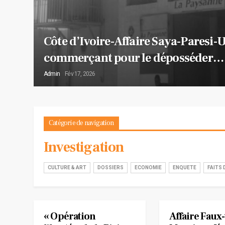
Côte d’Ivoire-Affaire Saya-Paresi
commerçant pour le déposséder…
Admin
Fév 17, 2026
Catégorie de navigation
Investigation
CULTURE & ART
DOSSIERS
ECONOMIE
ENQUETE
FAITS 
« Opération
Affaire Faux-