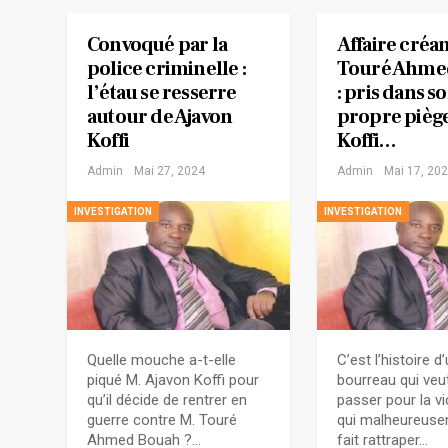
Convoqué par la
Affaire créa
police criminelle :
Touré Ahme
l’étau se resserre
: pris dans s
autour de Ajavon
propre piège
Koffi
Koffi…
Admin
Mai 27, 2024
Admin
Mai 17, 20
INVESTIGATION
INVESTIGATION
Quelle mouche a-t-elle
C’est l’histoire d
piqué M. Ajavon Koffi pour
bourreau qui veut
qu’il décide de rentrer en
passer pour la vi
guerre contre M. Touré
qui malheureuse
Ahmed Bouah ?…
fait rattraper…