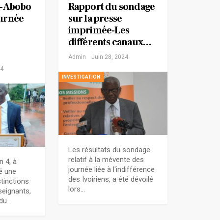
e-Abobo
Rapport du sondage
ournée
sur la presse
imprimée-Les
différents canaux…
Admin
Juin 28, 2024
24
INVESTIGATION
Les résultats du sondage
relatif à la mévente des
n 4, à
journée liée à l'indifférence
é une
des Ivoiriens, a été dévoilé
tinctions
lors…
seignants,
 du…