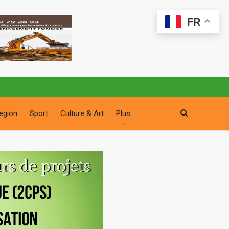
FR
egion
Sport
Culture & Art
Plus