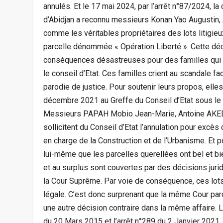
annulés. Et le 17 mai 2024, par l’arrêt n°87/2024, l
d’Abidjan a reconnu messieurs Konan Yao Augustin,
comme les véritables propriétaires des lots litigie
parcelle dénommée « Opération Liberté ». Cette décis
conséquences désastreuses pour des familles qui d
le conseil d’Etat. Ces familles crient au scandale 
parodie de justice. Pour soutenir leurs propos, elle
décembre 2021 au Greffe du Conseil d’Etat sous l
Messieurs PAPAH Mobio Jean-Marie, Antoine AKE
sollicitent du Conseil d’Etat l’annulation pour excès
en charge de la Construction et de l’Urbanisme. Et po
lui-même que les parcelles querellées ont bel et b
et au surplus sont couvertes par des décisions juri
la Cour Suprême. Par voie de conséquence, ces lots 
légale. C’est donc surprenant que la même Cour pa
une autre décision contraire dans la même affaire. L
du 20 Mars 2015 et l’arrêt n°289 du 2 Janvier 2021. «