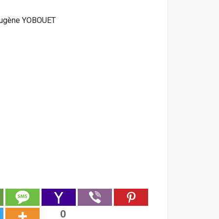
ugène YOBOUET
0