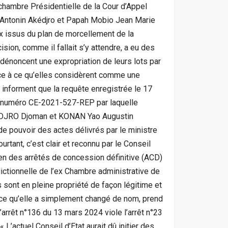
a chambre Présidentielle de la Cour d’Appel
 Antonin Akédjro et Papah Mobio Jean Marie
ux issus du plan de morcellement de la
ion, comme il fallait s’y attendre, a eu des
énoncent une expropriation de leurs lots par
face à ce qu’elles considèrent comme une
s informent que la requête enregistrée le 17
e numéro CE-2021-527-REP par laquelle
DJRO Djoman et KONAN Yao Augustin
 de pouvoir des actes délivrés par le ministre
urtant, c’est clair et reconnu par le Conseil
ien des arrêtés de concession définitive (ACD)
dictionnelle de l’ex Chambre administrative de
sont en pleine propriété de façon légitime et
rce qu’elle a simplement changé de nom, prend
’arrêt n°136 du 13 mars 2024 viole l’arrêt n°23
 L’actuel Conseil d’Etat aurait dû initier des