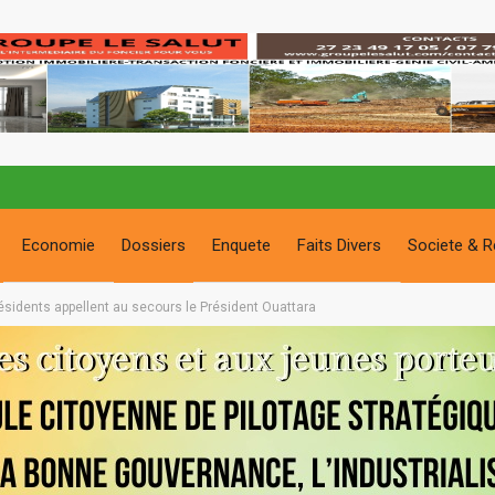
Economie
Dossiers
Enquete
Faits Divers
Societe & R
s résidents appellent au secours le Président Ouattara