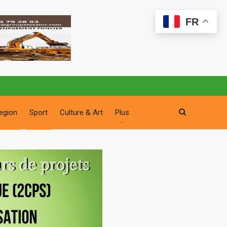
FR
egion
Sport
Culture & Art
Plus