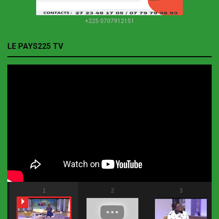
+225 0707912151
LE PAYS225 TV
1
2
3