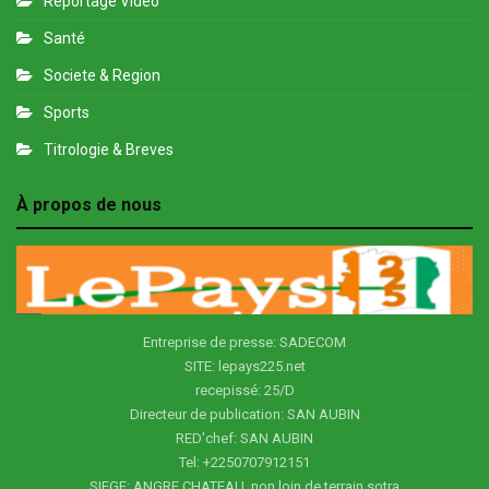
Reportage Video
Santé
Societe & Region
Sports
Titrologie & Breves
À propos de nous
Entreprise de presse: SADECOM
SITE: lepays225.net
recepissé: 25/D
Directeur de publication: SAN AUBIN
RED'chef: SAN AUBIN
Tel: +2250707912151
SIEGE: ANGRE CHATEAU, non loin de terrain sotra