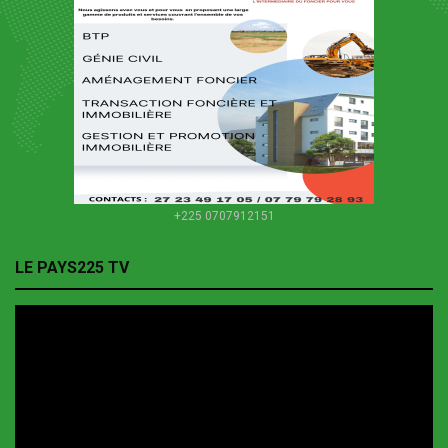
+225 0707912151
LE PAYS225 TV