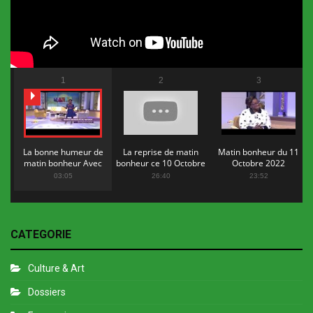
1
2
3
La bonne humeur de
La reprise de matin
Matin bonheur du 11
matin bonheur Avec
bonheur ce 10 Octobre
Octobre 2022
Flopy Mendosa
2022
03:05
26:40
23:52
CATEGORIE
Culture & Art
Dossiers