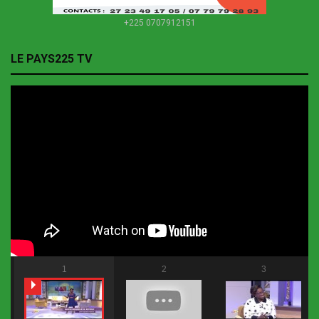
+225 0707912151
LE PAYS225 TV
1
2
3