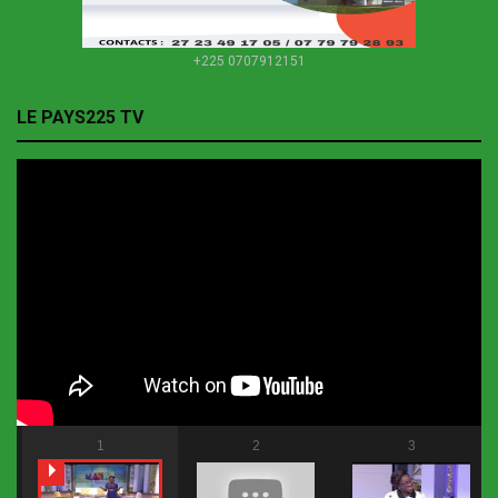
+225 0707912151
LE PAYS225 TV
1
2
3