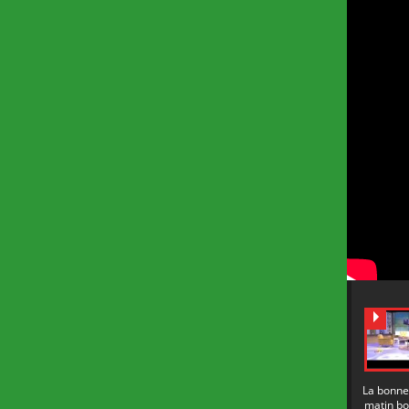
La bonn
matin b