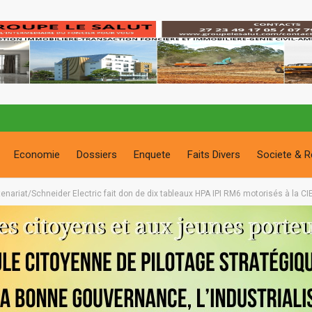
Economie
Dossiers
Enquete
Faits Divers
Societe & R
tenariat/Schneider Electric fait don de dix tableaux HPA IPI RM6 motorisés à la CI