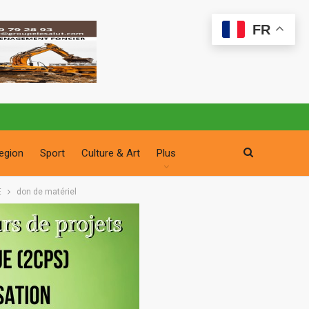
FR
egion
Sport
Culture & Art
Plus
E
don de matériel