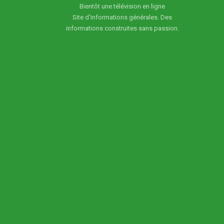
Bientôt une télévision en ligne
Site d'informations générales. Des
informations construites sans passion.
5
6
7
 du 12
Dr Tano Lora Michelle,
Matin bonheur du 13
Matin bonheur du 
022
Psychologue nous
Octobre 2022
Octobre 2022