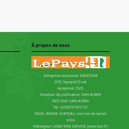
À propos de nous
Entreprise de presse: SADECOM
SITE: lepays225.net
recepissé: 25/D
Directeur de publication: SAN AUBIN
RED'chef: SAN AUBIN
Tel: +2250707912151
SIEGE: ANGRE CHATEAU, non loin de terrain
sotra
Hébergeur: LIGNE WEB SERVICE (www.lws.fr)