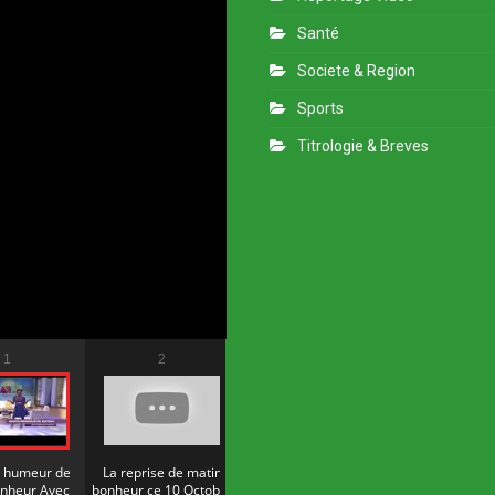
Santé
Societe & Region
Sports
Titrologie & Breves
1
2
3
4
e humeur de
La reprise de matin
Matin bonheur du 11
Matin bonheur
onheur Avec
bonheur ce 10 Octobre
Octobre 2022
Octobre 2