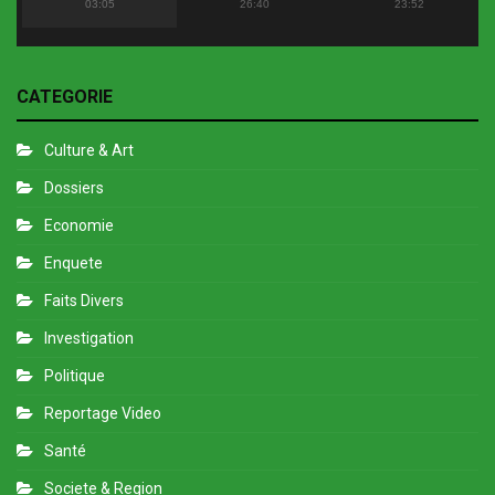
Flopy Mendosa
2022
03:05
26:40
23:52
CATEGORIE
Culture & Art
Dossiers
Economie
Enquete
Faits Divers
Investigation
Politique
Reportage Video
Santé
Societe & Region