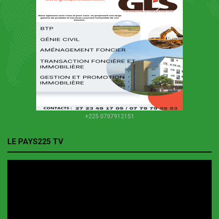
+225 0707912151
LE PAYS225 TV