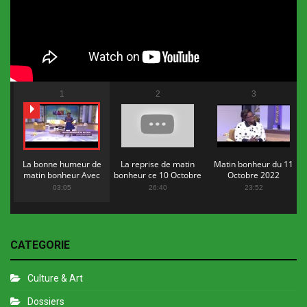
1
2
3
La bonne humeur de
La reprise de matin
Matin bonheur du 11
matin bonheur Avec
bonheur ce 10 Octobre
Octobre 2022
Flopy Mendosa
2022
03:05
26:40
23:52
CATEGORIE
Culture & Art
Dossiers