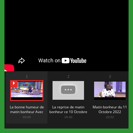
1
2
3
La bonne humeur de
La reprise de matin
Matin bonheur du 11
matin bonheur Avec
bonheur ce 10 Octobre
Octobre 2022
Flopy Mendosa
2022
03:05
26:40
23:52