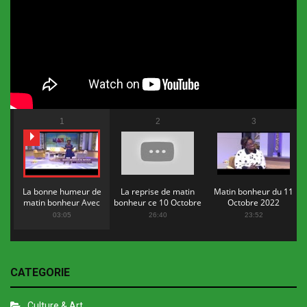
1
2
3
La bonne humeur de
La reprise de matin
Matin bonheur du 11
matin bonheur Avec
bonheur ce 10 Octobre
Octobre 2022
Flopy Mendosa
2022
03:05
26:40
23:52
CATEGORIE
Culture & Art