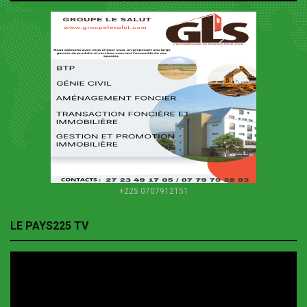
+225 0707912151
LE PAYS225 TV