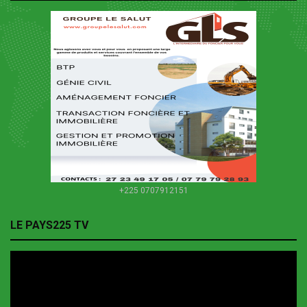
+225 0707912151
LE PAYS225 TV