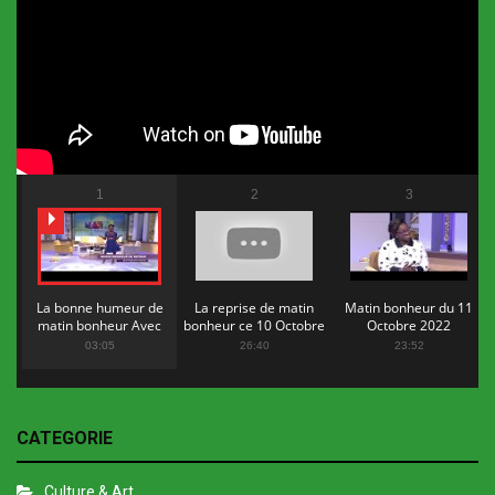
1
2
3
La bonne humeur de
La reprise de matin
Matin bonheur du 11
matin bonheur Avec
bonheur ce 10 Octobre
Octobre 2022
Flopy Mendosa
2022
03:05
26:40
23:52
CATEGORIE
Culture & Art