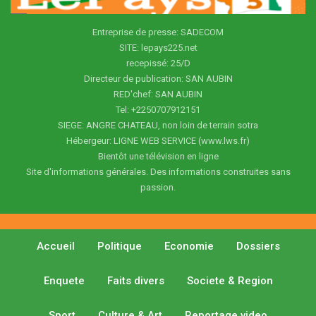
Entreprise de presse: SADECOM
SITE: lepays225.net
recepissé: 25/D
Directeur de publication: SAN AUBIN
RED'chef: SAN AUBIN
Tel: +2250707912151
SIEGE: ANGRE CHATEAU, non loin de terrain sotra
Hébergeur: LIGNE WEB SERVICE (www.lws.fr)
Bientôt une télévision en ligne
Site d'informations générales. Des informations construites sans
passion.
Accueil
Politique
Economie
Dossiers
Enquete
Faits divers
Societe & Region
Sport
Culture & Art
Reportage video