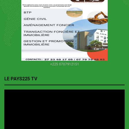
+225 0707912151
LE PAYS225 TV