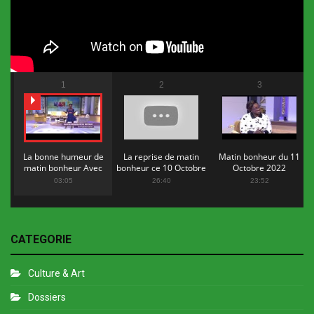
1
2
3
La bonne humeur de
La reprise de matin
Matin bonheur du 11
matin bonheur Avec
bonheur ce 10 Octobre
Octobre 2022
Flopy Mendosa
2022
03:05
26:40
23:52
CATEGORIE
Culture & Art
Dossiers