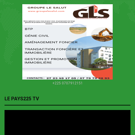
+225 0707912151
LE PAYS225 TV