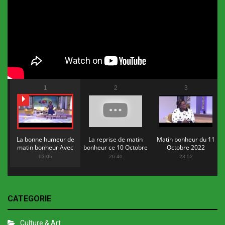
1
2
3
La bonne humeur de
La reprise de matin
Matin bonheur du 11
matin bonheur Avec
bonheur ce 10 Octobre
Octobre 2022
Flopy Mendosa
2022
03:05
26:40
23:52
CATEGORIE
Culture & Art