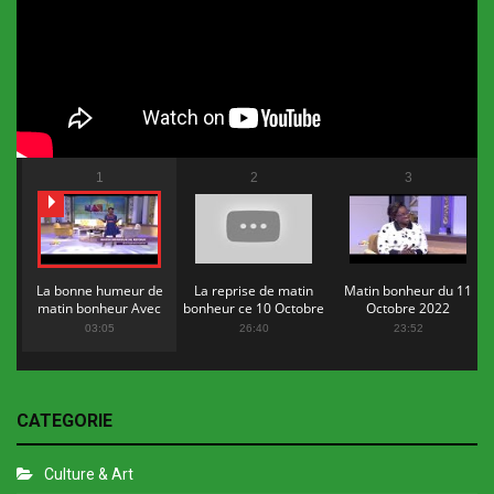
1
2
3
La bonne humeur de
La reprise de matin
Matin bonheur du 11
matin bonheur Avec
bonheur ce 10 Octobre
Octobre 2022
Flopy Mendosa
2022
03:05
26:40
23:52
CATEGORIE
Culture & Art