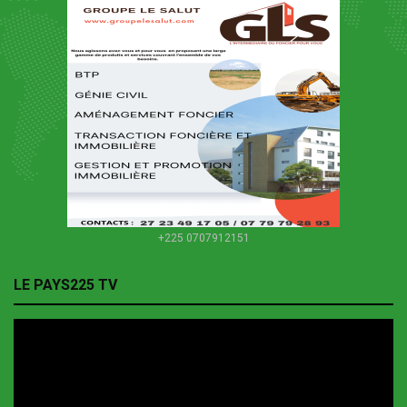
+225 0707912151
LE PAYS225 TV