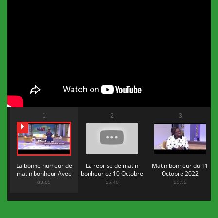
1
2
3
La bonne humeur de
La reprise de matin
Matin bonheur du 11
matin bonheur Avec
bonheur ce 10 Octobre
Octobre 2022
Flopy Mendosa
2022
03:05
26:40
23:52