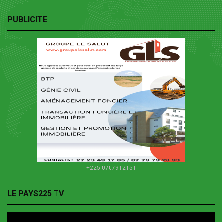
PUBLICITE
+225 0707912151
LE PAYS225 TV