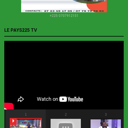
+225 0707912151
LE PAYS225 TV
1
2
3