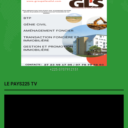
+225 0707912151
LE PAYS225 TV