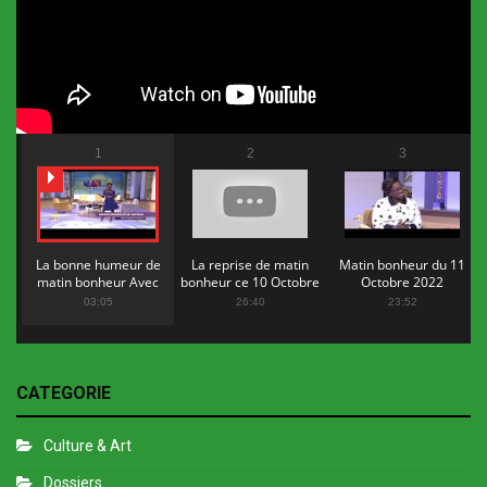
1
2
3
La bonne humeur de
La reprise de matin
Matin bonheur du 11
matin bonheur Avec
bonheur ce 10 Octobre
Octobre 2022
Flopy Mendosa
2022
03:05
26:40
23:52
CATEGORIE
Culture & Art
Dossiers