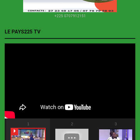
+225 0707912151
LE PAYS225 TV
1
2
3