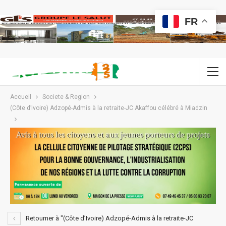
FR
Accueil
Societe & Region
(Côte d’Ivoire) Adzopé-Admis à la retraite-JC Akaffou célébré à Miadzin
Retourner à "(Côte d’Ivoire) Adzopé-Admis à la retraite-JC