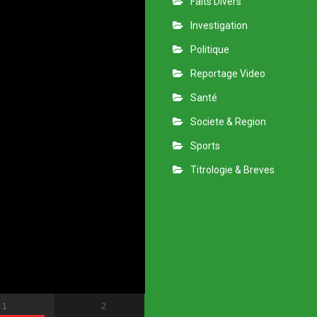
Faits Divers
Investigation
Politique
Reportage Video
Santé
Societe & Region
Sports
Titrologie & Breves
1
2
3
4