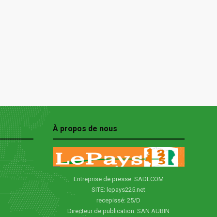
À propos de nous
Entreprise de presse: SADECOM
SITE: lepays225.net
recepissé: 25/D
Directeur de publication: SAN AUBIN