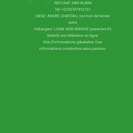
RED'chef: SAN AUBIN
Tel: +2250707912151
SIEGE: ANGRE CHATEAU, non loin de terrain
sotra
Hébergeur: LIGNE WEB SERVICE (www.lws.fr)
Bientôt une télévision en ligne
Site d'informations générales. Des
informations construites sans passion.
5
6
7