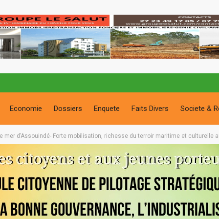
Economie
Dossiers
Enquete
Faits Divers
Societe & R
 de mer d’Assouindé- Forte mobilisation, richesse du terroir maritime et culturelle