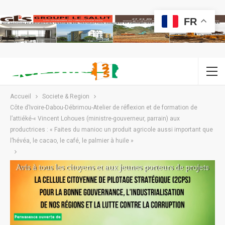
FR
Accueil
Societe & Region
Côte d’Ivoire-Dabou-Débrimou-Atelier de réflexion et de formation de
l’attiéké-« Vincent Lohoues (ministre-gouverneur, parrain) aux
productrices : « Faites du manioc un produit agricole aussi important que
l’hévéa, le cacao, le café, le palmier à huile »