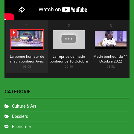
1
2
3
La bonne humeur de
La reprise de matin
Matin bonheur du 11
matin bonheur Avec
bonheur ce 10 Octobre
Octobre 2022
Flopy Mendosa
2022
03:05
26:40
23:52
CATEGORIE
Culture & Art
Dossiers
Economie