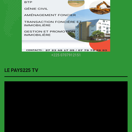
+225 0707912151
LE PAYS225 TV