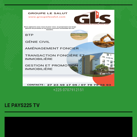
+225 0707912151
LE PAYS225 TV