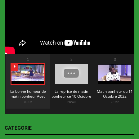
1
2
3
La bonne humeur de
La reprise de matin
Matin bonheur du 11
matin bonheur Avec
bonheur ce 10 Octobre
Octobre 2022
Flopy Mendosa
2022
03:05
26:40
23:52
CATEGORIE