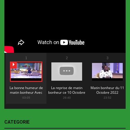
1
2
3
La bonne humeur de
La reprise de matin
Matin bonheur du 11
matin bonheur Avec
bonheur ce 10 Octobre
Octobre 2022
Flopy Mendosa
2022
03:05
26:40
23:52
CATEGORIE