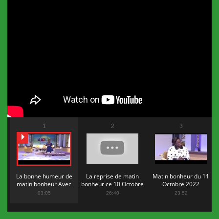
1
2
3
La bonne humeur de
La reprise de matin
Matin bonheur du 11
matin bonheur Avec
bonheur ce 10 Octobre
Octobre 2022
Flopy Mendosa
2022
03:05
26:40
23:52