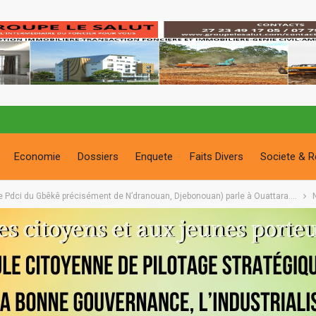
Economie
Dossiers
Enquete
Faits Divers
Societe & R
dre Pdci du Gbêkê précisément de N’dranouan, Djebonouan) parle à Ouattara….