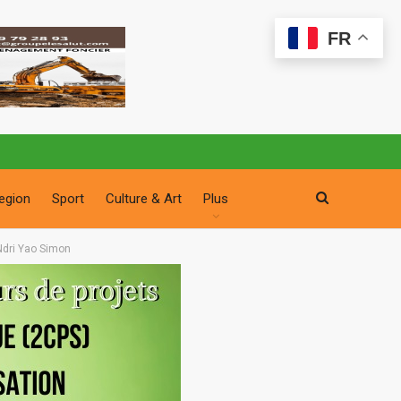
FR
egion
Sport
Culture & Art
Plus
Ndri Yao Simon