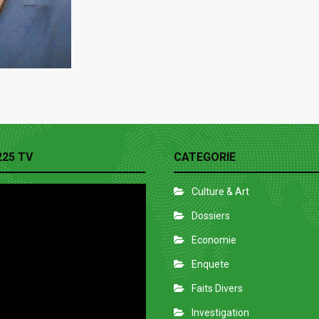
225 TV
CATEGORIE
Culture & Art
Dossiers
Economie
Enquete
Faits Divers
Investigation