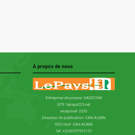
À propos de nous
Entreprise de presse: SADECOM
SITE: lepays225.net
recepissé: 25/D
Directeur de publication: SAN AUBIN
RED'chef: SAN AUBIN
Tel: +2250707912151