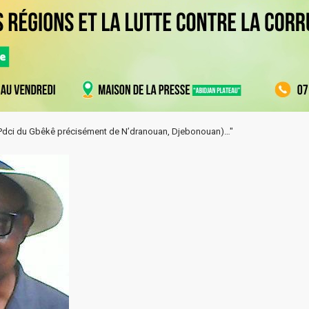
re Pdci du Gbêkê précisément de N’dranouan, Djebonouan)…"