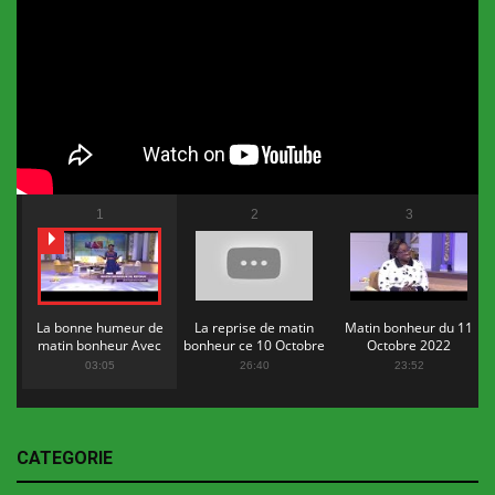
1
2
3
La bonne humeur de
La reprise de matin
Matin bonheur du 11
matin bonheur Avec
bonheur ce 10 Octobre
Octobre 2022
Flopy Mendosa
2022
03:05
26:40
23:52
CATEGORIE