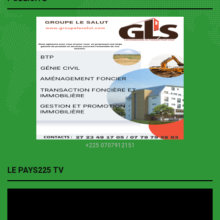
+225 0707912151
LE PAYS225 TV