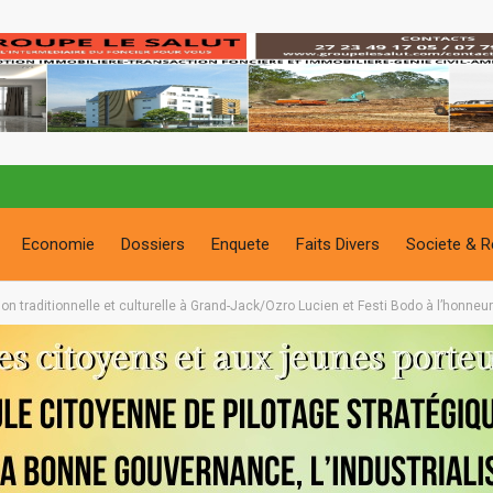
Economie
Dossiers
Enquete
Faits Divers
Societe & R
ion traditionnelle et culturelle à Grand-Jack/Ozro Lucien et Festi Bodo à l’honneur