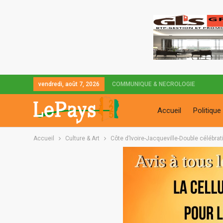
vendredi, août 7, 2026
COMMUNIQUE & NECROLOGIE
Accueil
Politique
Accueil
Culture & Art
Côte d’Ivoire-Jacqueville-Double célébrat