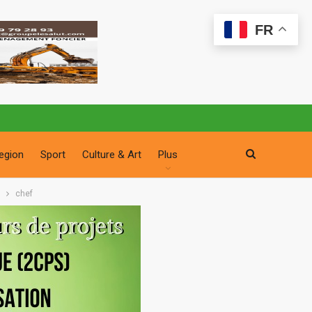
FR
egion
Sport
Culture & Art
Plus
chef