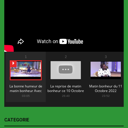
1
2
3
La bonne humeur de
La reprise de matin
Matin bonheur du 11
matin bonheur Avec
bonheur ce 10 Octobre
Octobre 2022
Flopy Mendosa
2022
03:05
26:40
23:52
CATEGORIE