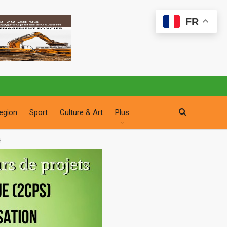
FR
egion
Sport
Culture & Art
Plus
H