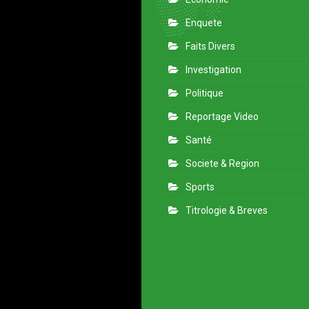
Enquete
Faits Divers
Investigation
Politique
Reportage Video
Santé
Societe & Region
Sports
Titrologie & Breves