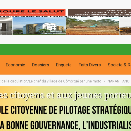
Economie
Dossiers
Enquete
Faits Divers
Societe & R
t de la circulation/Le chef du village de Gômô tué par une moto
NANAN TANO