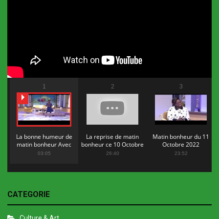
1
2
3
La bonne humeur de
La reprise de matin
Matin bonheur du 11
matin bonheur Avec
bonheur ce 10 Octobre
Octobre 2022
Flopy Mendosa
2022
03:05
26:40
23:52
CATEGORIE
Culture & Art