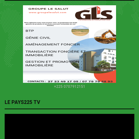
+225 0707912151
LE PAYS225 TV