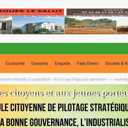
Economie
Dossiers
Enquete
Faits Divers
Societe & R
ariste Méambly à la population: « Il n’y a pas d’âge pour apprendre »
meambly