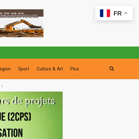
FR
egion
Sport
Culture & Art
Plus
 1