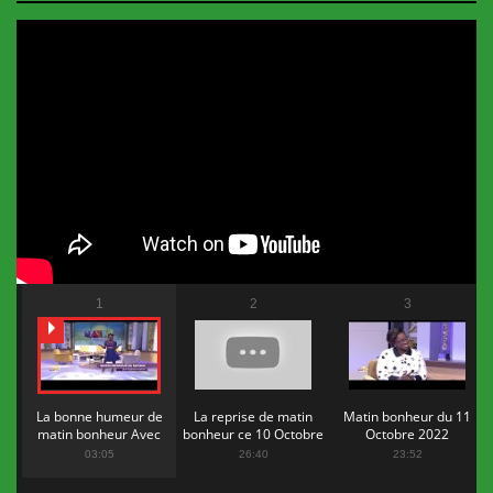
1
2
3
La bonne humeur de
La reprise de matin
Matin bonheur du 11
matin bonheur Avec
bonheur ce 10 Octobre
Octobre 2022
Flopy Mendosa
2022
03:05
26:40
23:52