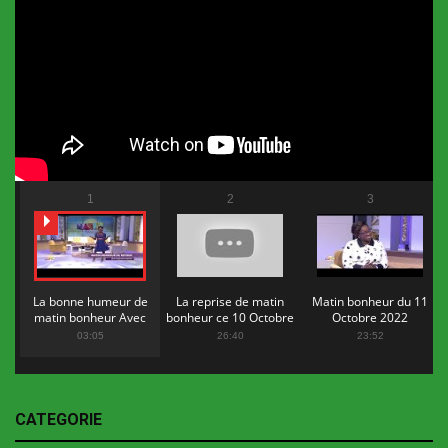
1
2
3
La bonne humeur de
La reprise de matin
Matin bonheur du 11
matin bonheur Avec
bonheur ce 10 Octobre
Octobre 2022
Flopy Mendosa
2022
03:05
26:40
23:52
CATEGORIE