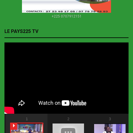
+225 0707912151
LE PAYS225 TV
1
2
3