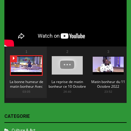
1
2
3
La bonne humeur de
La reprise de matin
Matin bonheur du 11
matin bonheur Avec
bonheur ce 10 Octobre
Octobre 2022
Flopy Mendosa
2022
03:05
26:40
23:52
CATEGORIE
Culture & Art