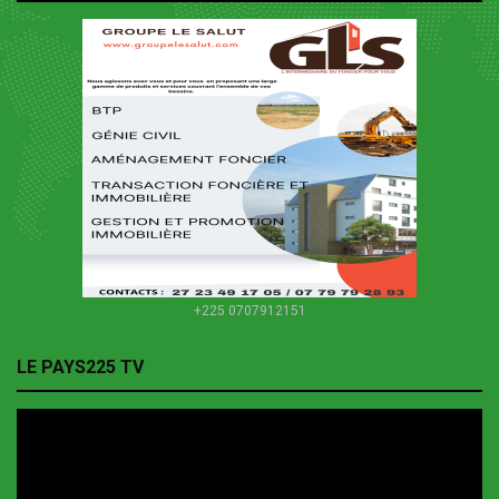
+225 0707912151
LE PAYS225 TV