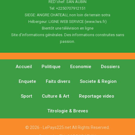
RED'chef: SAN AUBIN
Tel: +2250707912151
SIEGE: ANGRE CHATEAU, non loin de terrain sotra
Hébergeur: LIGNE WEB SERVICE (www.lws.fr)
Bientôt une télévision en ligne
Site d'informations générales. Des informations construites sans
passion.
Accueil
Politique
Economie
Dossiers
Enquete
Faits divers
Societe & Region
Sport
Culture & Art
Reportage video
Titrologie & Breves
© 2026 - LePays225.net All Rights Reserved.