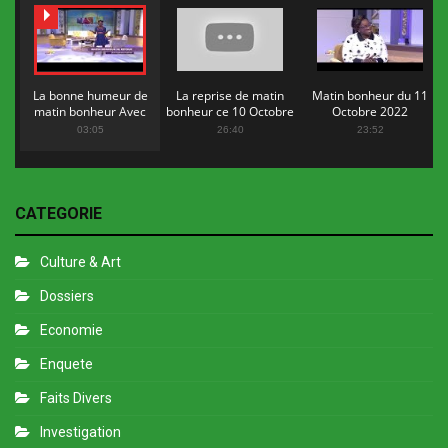
La bonne humeur de
La reprise de matin
Matin bonheur du 11
matin bonheur Avec
bonheur ce 10 Octobre
Octobre 2022
Flopy Mendosa
2022
03:05
26:40
23:52
CATEGORIE
Culture & Art
Dossiers
Economie
Enquete
Faits Divers
Investigation