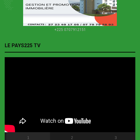
+225 0707912151
LE PAYS225 TV
1
2
3