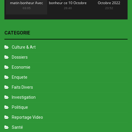
matin bonheur Avec
bonheur ce 10 Octobre
Octobre 2022
Flopy Mendosa
2022
03:05
26:40
23:52
CATEGORIE
Culture & Art
Dossiers
Economie
Enquete
Faits Divers
Investigation
Politique
Reportage Video
Santé