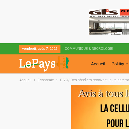
vendredi, août 7, 2026
COMMUNIQUE & NECROLOGIE
Accueil
Politique
Accueil
Economie
DIVO/ Des hôteliers reçoivent leurs agrém