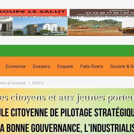
Economie
Dossiers
Enquete
Faits Divers
Societe & R
ents et licences
DIVO 3