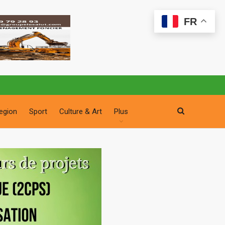
FR
egion
Sport
Culture & Art
Plus