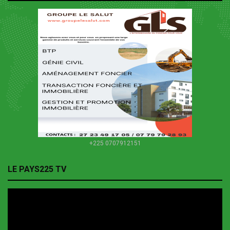
+225 0707912151
LE PAYS225 TV