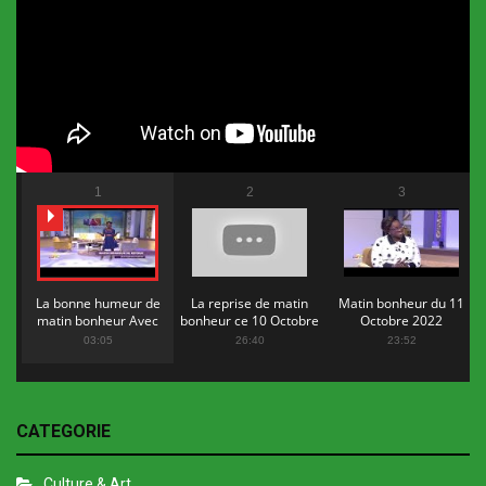
1
2
3
La bonne humeur de
La reprise de matin
Matin bonheur du 11
matin bonheur Avec
bonheur ce 10 Octobre
Octobre 2022
Flopy Mendosa
2022
03:05
26:40
23:52
CATEGORIE
Culture & Art