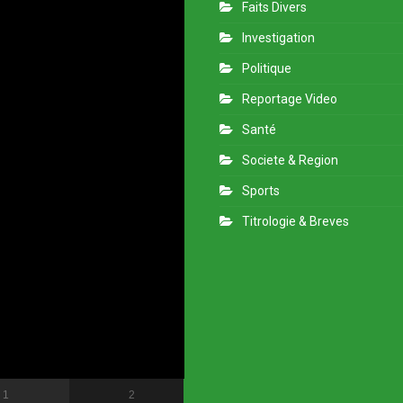
Faits Divers
Investigation
Politique
Reportage Video
Santé
Societe & Region
Sports
Titrologie & Breves
1
2
3
4