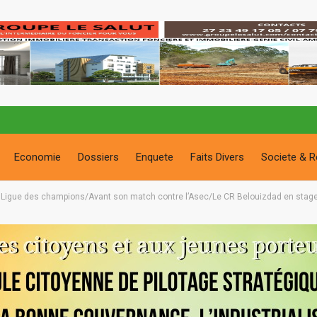
Economie
Dossiers
Enquete
Faits Divers
Societe & R
 la Ligue des champions/Avant son match contre l’Asec/Le CR Belouizdad en stage