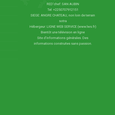
RED'chef: SAN AUBIN
Tel: +2250707912151
SIEGE: ANGRE CHATEAU, non loin de terrain
sotra
Hébergeur: LIGNE WEB SERVICE (www.lws.fr)
Bientôt une télévision en ligne
Site d'informations générales. Des
informations construites sans passion.
5
6
7