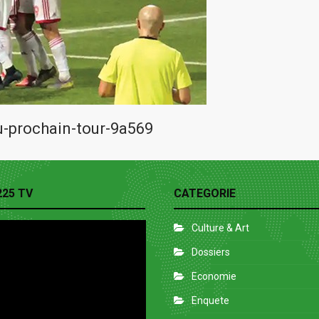
u-prochain-tour-9a569
225 TV
CATEGORIE
Culture & Art
Dossiers
Economie
Enquete