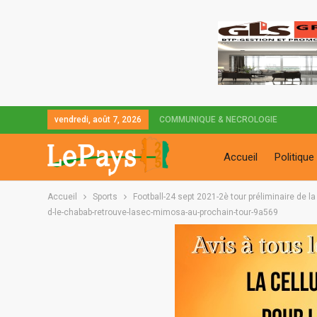
vendredi, août 7, 2026
COMMUNIQUE & NECROLOGIE
Accueil
Politique
Accueil
Sports
Football-24 sept 2021-2è tour préliminaire de
d-le-chabab-retrouve-lasec-mimosa-au-prochain-tour-9a569