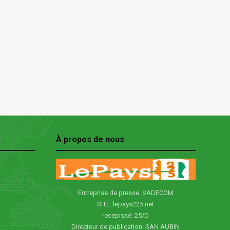
À propos de nous
Entreprise de presse: SADECOM
SITE: lepays225.net
recepissé: 25/D
Directeur de publication: SAN AUBIN