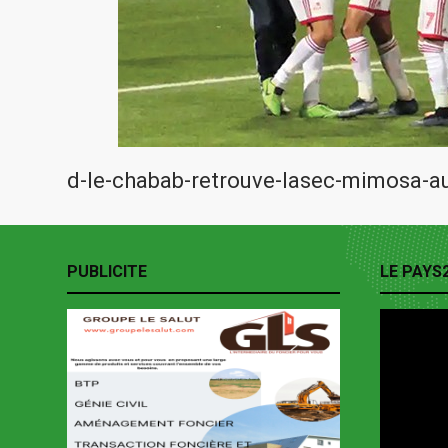
d-le-chabab-retrouve-lasec-mimosa-a
PUBLICITE
LE PAYS