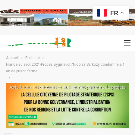
FR
Accueil
Politique
France-30 sept.2021-Procès Bygmalion/Nicolas Sarkozy condamné à 1
an de prison ferme