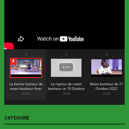
1
2
3
La bonne humeur de
La reprise de matin
Matin bonheur du 11
matin bonheur Avec
bonheur ce 10 Octobre
Octobre 2022
Flopy Mendosa
2022
03:05
26:40
23:52
CATEGORIE