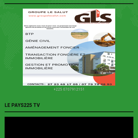
+225 0707912151
LE PAYS225 TV