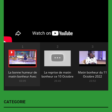
1
2
3
La bonne humeur de
La reprise de matin
Matin bonheur du 11
matin bonheur Avec
bonheur ce 10 Octobre
Octobre 2022
Flopy Mendosa
2022
03:05
26:40
23:52
CATEGORIE