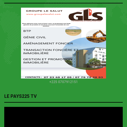
+225 0707912151
LE PAYS225 TV