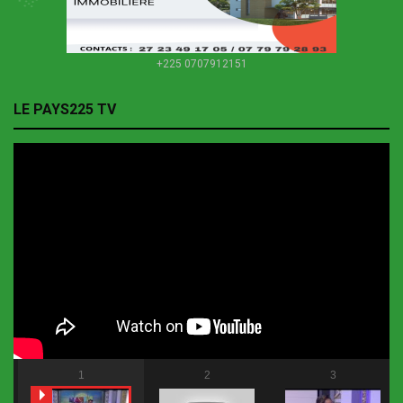
+225 0707912151
LE PAYS225 TV
1
2
3