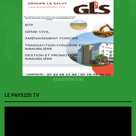
+225 0707912151
LE PAYS225 TV