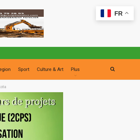
FR
egion
Sport
Culture & Art
Plus
kota