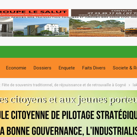
Economie
Dossiers
Enquete
Faits Divers
Societe & R
 Fête de souvenirs traditionnel, de réjouissance et de retrouvaille à Gogné
la