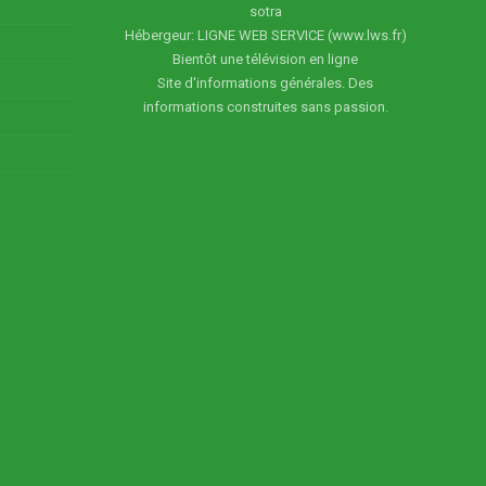
sotra
Hébergeur: LIGNE WEB SERVICE (www.lws.fr)
Bientôt une télévision en ligne
Site d'informations générales. Des
informations construites sans passion.
5
6
7