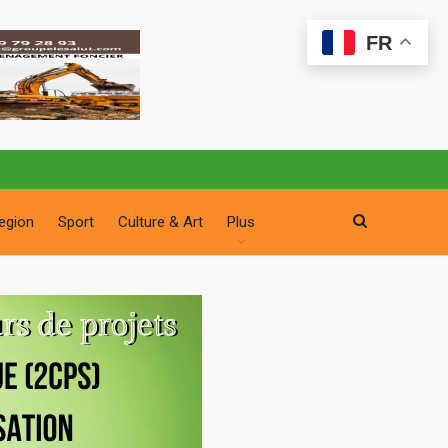
FR
egion
Sport
Culture & Art
Plus