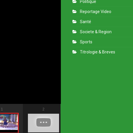
Politique
Reportage Video
Santé
Societe & Region
Sports
Titrologie & Breves
1
2
3
4