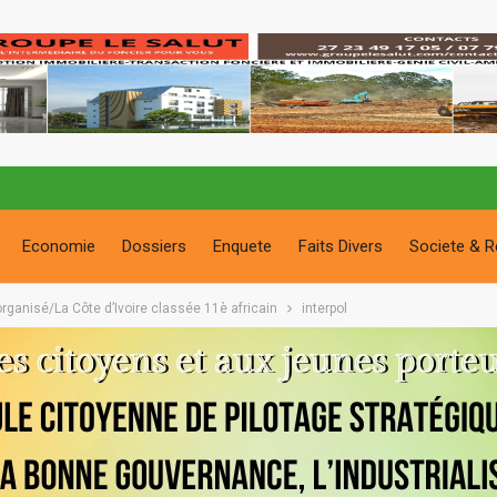
Economie
Dossiers
Enquete
Faits Divers
Societe & R
rganisé/La Côte d’Ivoire classée 11è africain
interpol