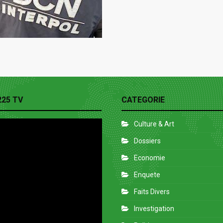
225 TV
CATEGORIE
Culture & Art
Dossiers
Economie
Enquete
Faits Divers
Investigation