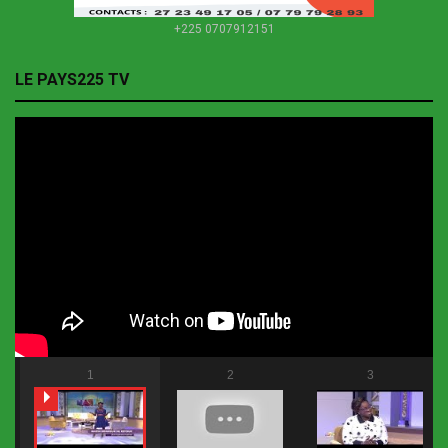
+225 0707912151
LE PAYS225 TV
1
2
3