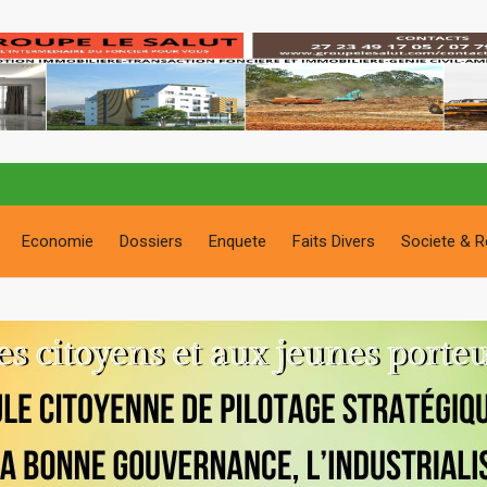
Economie
Dossiers
Enquete
Faits Divers
Societe & R