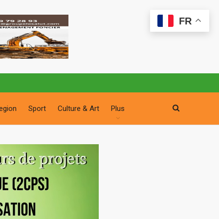
FR
egion
Sport
Culture & Art
Plus