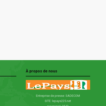
À propos de nous
Entreprise de presse: SADECOM
SITE: lepays225.net