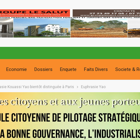
Economie
Dossiers
Enquete
Faits Divers
Societe & R
asie Kouassi Yao bientôt distinguée à Paris
Euphrasie Yao