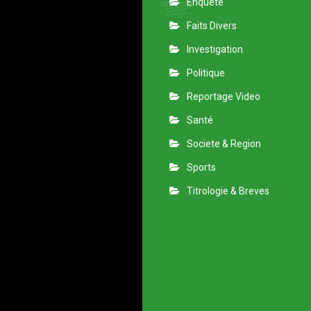
Enquete
Faits Divers
Investigation
Politique
Reportage Video
Santé
Societe & Region
Sports
Titrologie & Breves