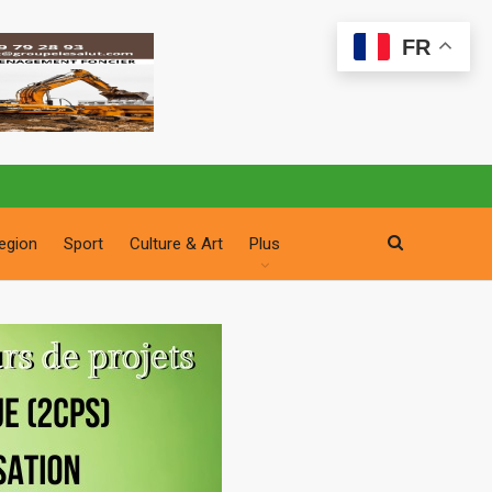
FR
egion
Sport
Culture & Art
Plus